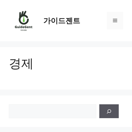
컨
텐
츠
가이드젠트
메
로
건
뉴
너
뛰
기
경제
검
색