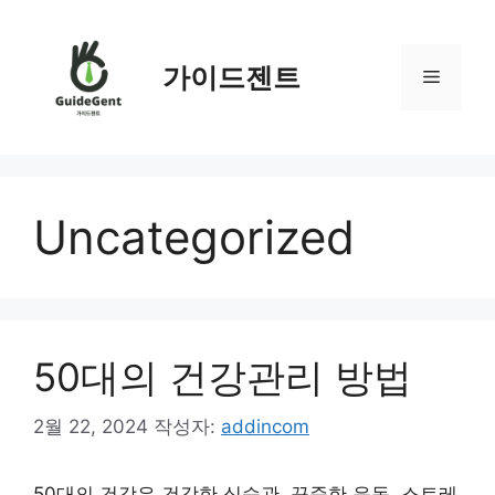
컨
텐
츠
가이드젠트
메
로
건
뉴
너
뛰
기
Uncategorized
50대의 건강관리 방법
2월 22, 2024
작성자:
addincom
50대의 건강은 건강한 식습관, 꾸준한 운동, 스트레