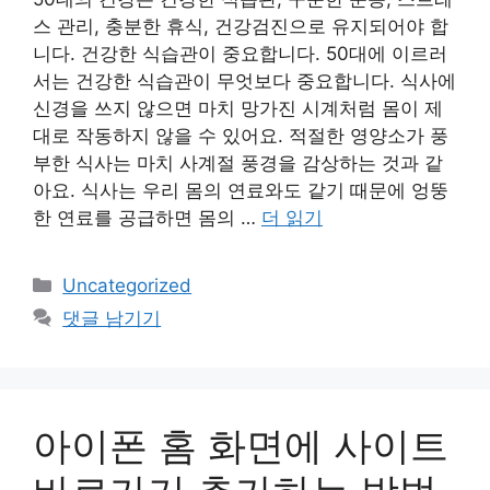
스 관리, 충분한 휴식, 건강검진으로 유지되어야 합
니다. 건강한 식습관이 중요합니다. 50대에 이르러
서는 건강한 식습관이 무엇보다 중요합니다. 식사에
신경을 쓰지 않으면 마치 망가진 시계처럼 몸이 제
대로 작동하지 않을 수 있어요. 적절한 영양소가 풍
부한 식사는 마치 사계절 풍경을 감상하는 것과 같
아요. 식사는 우리 몸의 연료와도 같기 때문에 엉뚱
한 연료를 공급하면 몸의 …
더 읽기
카
Uncategorized
테
댓글 남기기
고
리
아이폰 홈 화면에 사이트