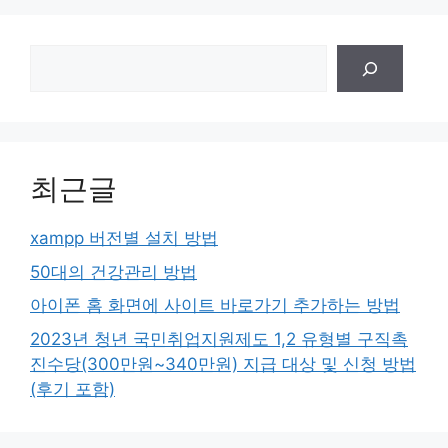
검
색
최근글
xampp 버전별 설치 방법
50대의 건강관리 방법
아이폰 홈 화면에 사이트 바로가기 추가하는 방법
2023년 청년 국민취업지원제도 1,2 유형별 구직촉
진수당(300만원~340만원) 지급 대상 및 신청 방법
(후기 포함)