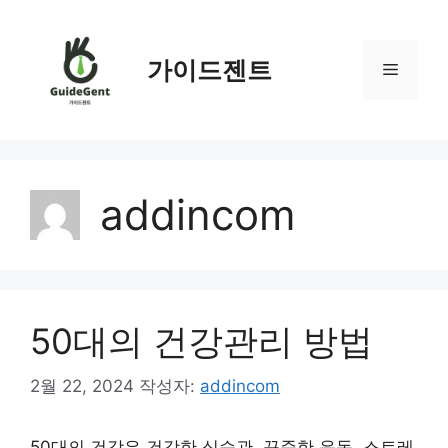
컨
텐
츠
가이드젠트
메
로
건
뉴
너
뛰
기
addincom
50대의 건강관리 방법
2월 22, 2024
작성자:
addincom
50대의 건강은 건강한 식습관, 꾸준한 운동, 스트레