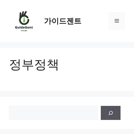
컨
텐
츠
가이드젠트
메
로
건
뉴
너
뛰
기
정부정책
검
색